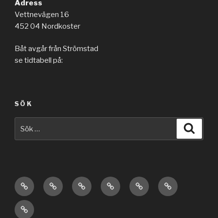
Adress
Vettnevägen 16
452 04 Nordkoster
Båt avgår från Strömstad
se tidtabell på:
SÖK
Sök
Sök
efter:
Om
Om
Om
Utrustning
Boende
Musik
Öljud
Koster
Putte
från
Kontakt
Johander
Öljud